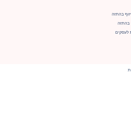
וף בהתזה
 בהתזה
 לעסקים
ת