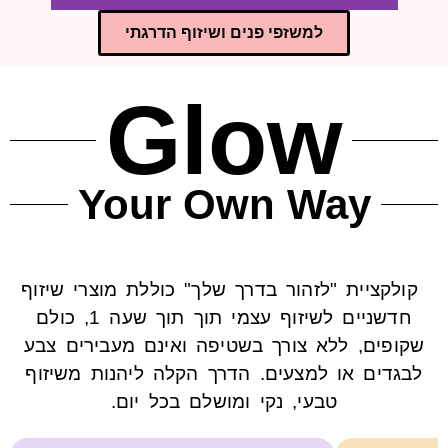
למשזפי פנים ושיזוף הדרגתי
חמאת גוף זוהרת
טיפו
חמאת גוף יוקרתית מתערובת
Glow
עשירה של חמאת מורומורו,
שיאה וקקאו עם נגיעה עדינה
הארה
של שיזוף
Your Own Way
לעוד פרטים ורכישה
יית "לזהור בדרך שלך" כוללת מוצרי שיזוף
חדשניים לשיזוף עצמי תוך תוך שעה 1, כולם
ים, ללא צורך בשטיפה ואינם מעבירים צבע
ים או למצעים. הדרך הקלה ליהנות משיזוף
טבעי, נקי ומושלם בכל יום.