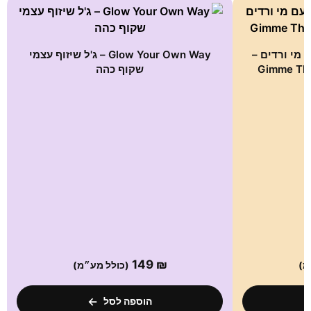
ם –
Glow Your Own Way – ג'ל שיזוף עצמי
G
שקוף כהה
149
₪
(כולל מע״מ)
הוספה לסל