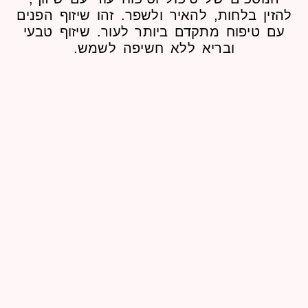
ן בלחות, להאיר ולשפר. זהו שיזוף הפנים
טיפוח
מתקדם ביותר
לעור. שיזוף טבעי
ובריא ללא חשיפה לשמש.
Glow Drops & Bronze
Drops
גוון ברונזה מושלם. ובוסט של לחות בכל
מקום. בכל זמן. טיפות זוהר לשיזוף
הדרגתי טיפות ברונזה לזוהר מיידי
לעוד פרטים